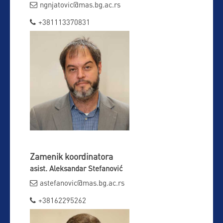
ngnjatovic@mas.bg.ac.rs

+381113370831

Zamenik koordinatora
asist. Aleksandar Stefanović
astefanovic@mas.bg.ac.rs

+38162295262
