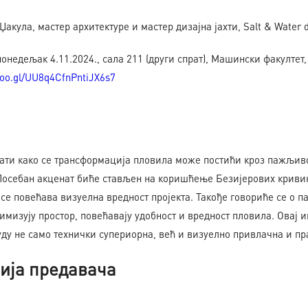
Џакула, мастер архитектуре и мастер дизајна јахти, Salt & Water 
 понедељак 4.11.2024., сала 211 (други спрат), Машински факулте
goo.gl/UU8q4CfnPntiJX6s7
зати како се трансформација пловила може постићи кроз пажљи
 Посебан акценат биће стављен на коришћење Безијерових криви
 се повећава визуелна вредност пројекта. Такође говориће се о
тимизују простор, повећавају удобност и вредност пловила. Овај 
ду не само технички супериорна, већ и визуелно привлачна и пр
ија предавача