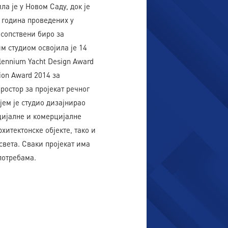
а је у Новом Саду, док је
о година проведених у
 сопствени биро за
им студиом освојила је 14
lennium Yacht Design Award
ion Award 2014 за
простор за пројекат речног
ојем је студио дизајнирао
нцијалне и комерцијалне
хитектонске објекте, тако и
света. Сваки пројекат има
потребама.