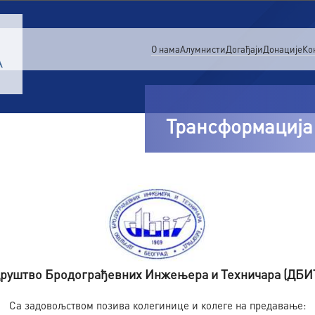
О нама
Алумнисти
Догађаји
Донације
Ко
Трансформација 
руштво Бродограђевних Инжењера и Техничара (ДБИ
Са задовољством позива колегинице и колеге на предавање: