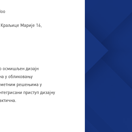
doo
т, Краљице Марије 16,
во осмишљен дизајн
на у обликовању
 паметним решењима у
интегрисани приступ дизајну
актична.