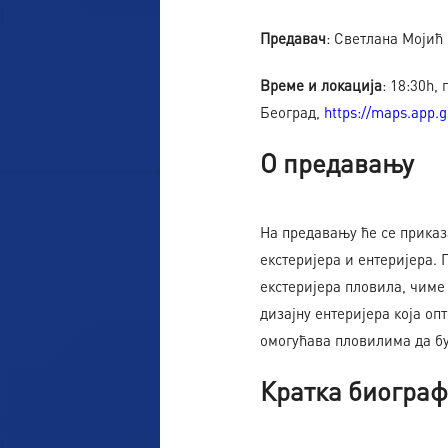
Предавач
: Светлана Мојић 
Време и локација
: 18:30h,
Београд,
https://maps.app.
О предавању
На предавању ће се прика
екстеријера и ентеријера.
екстеријера пловила, чиме
дизајну ентеријера која оп
омогућава пловилима да бу
Кратка биограф