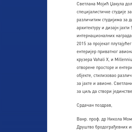
Светлана Мојић Џакула дола
специјалистичке студије за
различитим студијима за ди
архитектуру и дизајн јахти 
интернационалних награда 
2015 за пројекат плутајуће
ентеријер приватног авиона
крузера Vahali X, и Millenn
отворене просторе и ентери
објекте, стилизовао различ
за јахте и авионе. Светлан
за циљ да створи јединств
Срдачан поздрав,
Ванр. проф. др Никола Мо
Друштво бродограђевних и