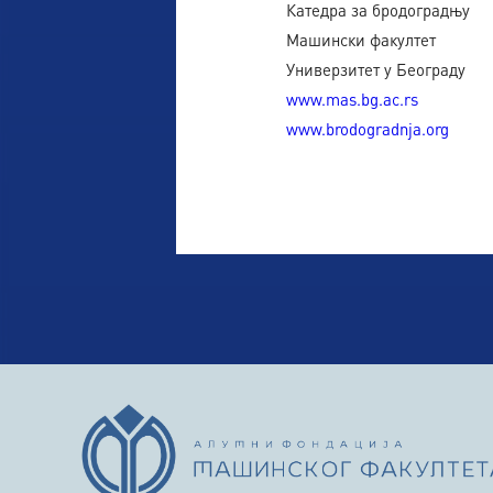
Катедра за бродоградњу
Машински факултет
Универзитет у Београду
www.mas.bg.ac.rs
www.brodogradnja.org