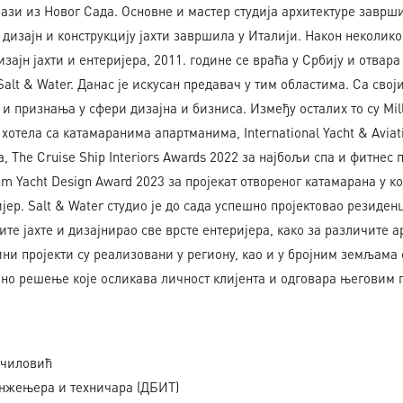
зи из Новог Сада. Основне и мастер студија архитектуре завршил
 дизајн и конструкцију јахти завршила у Италији. Након неколик
зајн јахти и ентеријера, 2011. године се враћа у Србију и отвара
Salt & Water. Данас је искусан предавач у тим областима. Са свој
и признања у сфери дизајна и бизниса. Између осталих то су Mil
г хотела са катамаранима апартманима, International Yacht & Aviat
, The Cruise Ship Interiors Awards 2022 за најбољи спа и фитнес 
ium Yacht Design Award 2023 за пројекат отвореног катамарана у к
јер. Salt & Water студио је до сада успешно пројектовао резиде
ите јахте и дизајнирао све врсте ентеријера, како за различите ар
ини пројекти су реализовани у региону, као и у бројним земљама 
ено решење које осликава личност клијента и одговара његовим 
мчиловић
нжењера и техничара (ДБИТ)