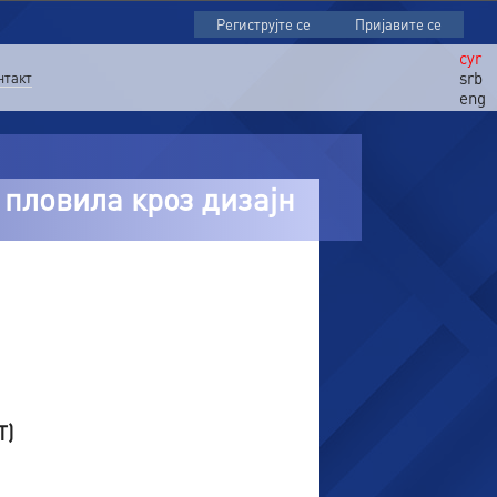
Региструјте се
Пријавите се
cyr
srb
нтакт
eng
пловила кроз дизајн
Т)