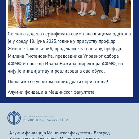
Свечана додела сертификата свим полазницима одржана
је у среду 18. јуна 2025.године у присуству проф.др
Живане Јаковљевић, продеканке за наставу, проф.др
Милана Ристановића, председника Управног одбора
АФМФ и проф.др Ивана Божића, директора АФМФ, на
чију је иницијативу и реализована ова обука.
Поносимо се успехом наших драгих пријатеља!
Алумни фондација Машинског факултета
Алумни фондација Машинског факултета - Београд
Универзитет у Београду - Машински факултет