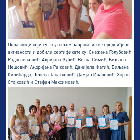
Полазници који су са успехом завршили све предвиђене
активности и добили сертификате су: Снежана Голубовић
Радосављевић, Адријана Зубић, Весна Симић, Биљана
Нешовић, Андријана Рајковић, Данијела Фатић, Биљана
Килибарда, Јелена Танасковић, Дамјан Ивановић, Зоран
Стојковић и Стефан Максимовић.