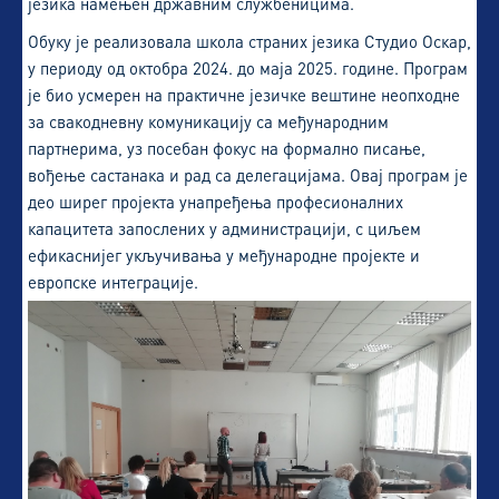
језика намењен државним службеницима.
Обуку је реализовала школа страних језика Студио Оскар,
у периоду од октобра 2024. до маја 2025. године. Програм
је био усмерен на практичне језичке вештине неопходне
за свакодневну комуникацију са међународним
партнерима, уз посебан фокус на формално писање,
вођење састанака и рад са делегацијама. Овај програм је
део ширег пројекта унапређења професионалних
капацитета запослених у администрацији, с циљем
ефикаснијег укључивања у међународне пројекте и
европске интеграције.