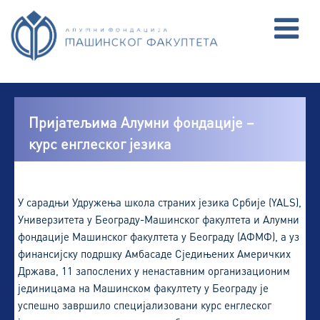
Пријатељима Алумни фондације –
курс енглеског језика
У сарадњи Удружења школа страних језика Србије (YALS),
Универзитета у Београду-Машинског факултета и Алумни
фондације Машинског факултета у Београду (АФМФ), а уз
финансијску подршку Амбасаде Сједињених Америчких
Држава, 11 запослених у ненаставним организационим
јединицама на Машинском факултету у Београду је
успешно завршило специјализовани курс енглеског