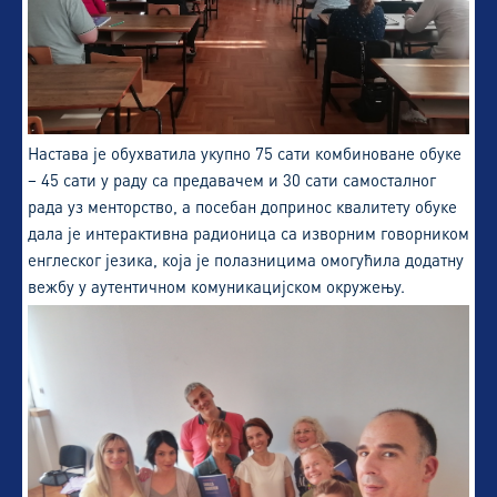
Настава је обухватила укупно 75 сати комбиноване обуке
– 45 сати у раду са предавачем и 30 сати самосталног
рада уз менторство, а посебан допринос квалитету обуке
дала је интерактивна радионица са изворним говорником
енглеског језика, која је полазницима омогућила додатну
вежбу у аутентичном комуникацијском окружењу.